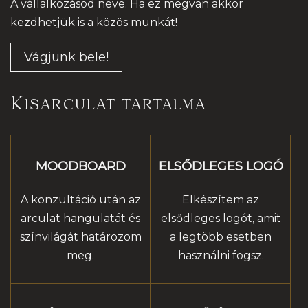
A vállalkozásod neve. Ha ez megvan akkor
kezdhetjük is a közös munkát!
Vágjunk bele!
Kisarculat tartalma
MOODBOARD
ELSŐDLEGES LOGÓ
A konzultáció után az
Elkészítem az
arculat hangulatát és
elsődleges logót, amit
színvilágát határozom
a legtöbb esetben
meg.
használni fogsz.