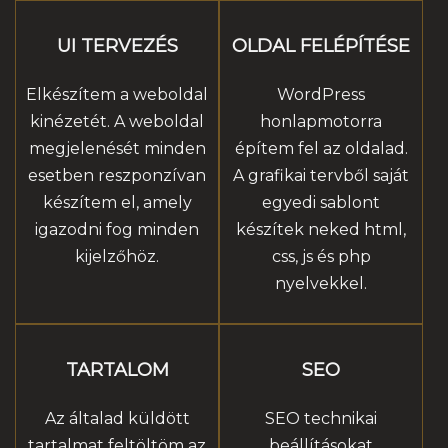
UI TERVEZÉS
OLDAL FELÉPÍTÉSE
Elkészítem a weboldal
WordPress
kinézetét. A weboldal
honlapmotorra
megjelenését minden
építem fel az oldalad.
esetben reszponzívan
A grafikai tervből saját
készítem el, amely
egyedi sablont
igazodni fog minden
készítek neked html,
kijelzőhöz.
css, js és php
nyelvekkel.
TARTALOM
SEO
Az általad küldött
SEO technikai
tartalmat feltöltöm az
beállításokat