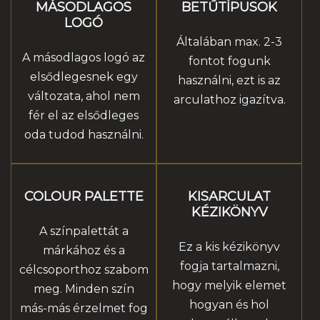
MÁSODLAGOS
BETŰTÍPUSOK
LOGÓ
Általában max. 2-3
A másodlagos logó az
fontot fogunk
elsődlegesnek egy
használni, ezt is az
változata, ahol nem
arculathoz igazítva.
fér el az elsődleges
oda tudod használni.
COLOUR PALETTE
KISARCULAT
KÉZIKÖNYV
A színpalettát a
Ez a kis kézikönyv
márkához és a
fogja tartalmazni,
célcsoporthoz szabom
hogy melyik elemet
meg. Minden szín
hogyan és hol
más-más érzelmet fog